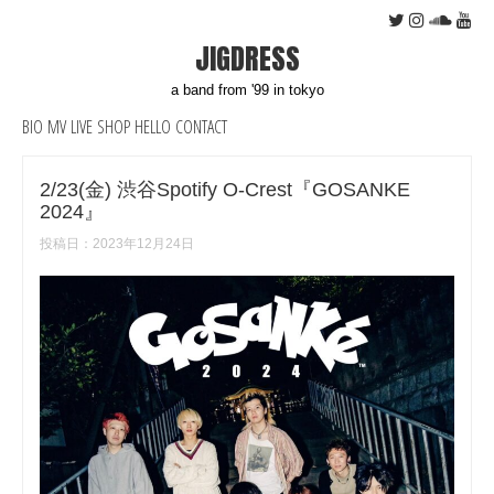
JIGDRESS
a band from '99 in tokyo
BIO
MV
LIVE
SHOP
HELLO
CONTACT
2/23(金) 渋谷Spotify O-Crest『GOSANKE
2024』
投稿日：
2023年12月24日