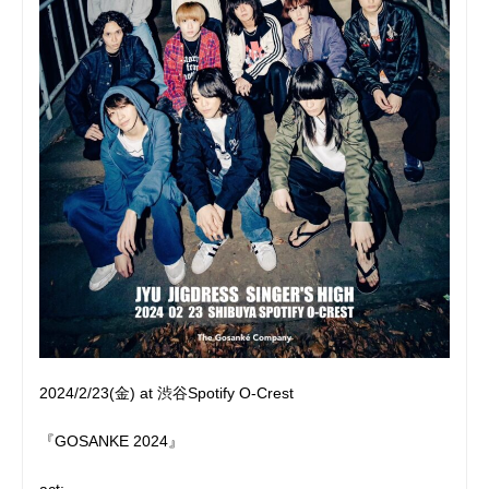
2024/2/23(金) at 渋谷Spotify O-Crest
『GOSANKE 2024』
act: