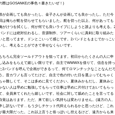
の際はGOSANKEの事色々書きたいぜ！)
誰が企画しても良かったし、金子さんが企画しても良かったし。ただ今
回は俺らが舵を切らせてもらいました。舵を切った以上、何があっても
俺がけつを拭くし、何が何でも良いライブにしようと誰よりも考える。
バンドには絶対伝わるし、音源制作、ツアーくらいに真剣に取り組みた
いと思ってます。ドンとこいって感じです。2バンドともまじでかっこ
いし、考えることができて幸せなくらいです。
もちろん完全ソールドアウトを狙ってます。初日からたくさんの人に申
し込みをもらえて嬉しい限りです。自主でWWWXを借りて、信念を持
た2バンドを呼んで企画ができるって、何てロマンチックなことなんだ
う。昔カワノも言ってたけど、自主で色の付いた日を選ぶってむちゃく
ちゃ難しくて、そこは多めに見てください。夏休みかもだし、夏休みじ
ゃない人は早めに勉強してもらって仕事は早めに片付けておいてもらっ
て、全員来てくれたら嬉しいです。社会に対して舐めたことを言ってる
自覚はあります。ただ、来て欲しい気持ちは変わりません。(遠方の人、
申し訳ないです…もう少しチケット代抑えられるかと思ったけど、これ
が最大限だった。これ以上言うと俗っぽいし控えるけど、遠方からも来