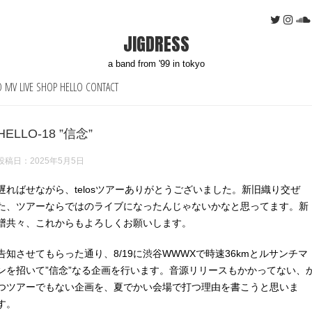
JIGDRESS
a band from '99 in tokyo
O
MV
LIVE
SHOP
HELLO
CONTACT
HELLO-18 ”信念”
投稿日：
2025年5月5日
遅ればせながら、telosツアーありがとうございました。新旧織り交ぜ
た、ツアーならではのライブになったんじゃないかなと思ってます。新
譜共々、これからもよろしくお願いします。
告知させてもらった通り、8/19に渋谷WWWXで時速36kmとルサンチマ
ンを招いて”信念”なる企画を行います。音源リリースもかかってない、
つツアーでもない企画を、夏でかい会場で打つ理由を書こうと思いま
す。