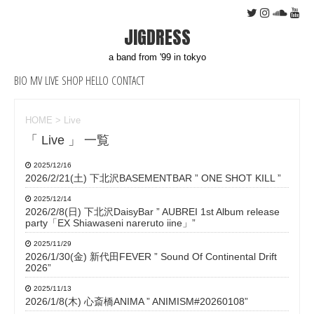
JIGDRESS
a band from '99 in tokyo
BIO
MV
LIVE
SHOP
HELLO
CONTACT
HOME
>
Live
「 Live 」 一覧
2025/12/16
2026/2/21(土) 下北沢BASEMENTBAR ” ONE SHOT KILL ”
2025/12/14
2026/2/8(日) 下北沢DaisyBar ” AUBREI 1st Album release
party「EX Shiawaseni nareruto iine」”
2025/11/29
2026/1/30(金) 新代田FEVER ” Sound Of Continental Drift
2026”
2025/11/13
2026/1/8(木) 心斎橋ANIMA ” ANIMISM#20260108”