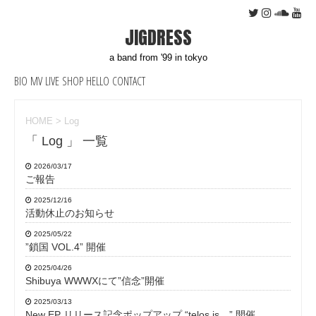
JIGDRESS
a band from '99 in tokyo
BIO
MV
LIVE
SHOP
HELLO
CONTACT
HOME
>
Log
「 Log 」 一覧
2026/03/17
ご報告
2025/12/16
活動休止のお知らせ
2025/05/22
”鎖国 VOL.4” 開催
2025/04/26
Shibuya WWWXにて”信念”開催
2025/03/13
New EP リリース記念ポップアップ “telos is…” 開催