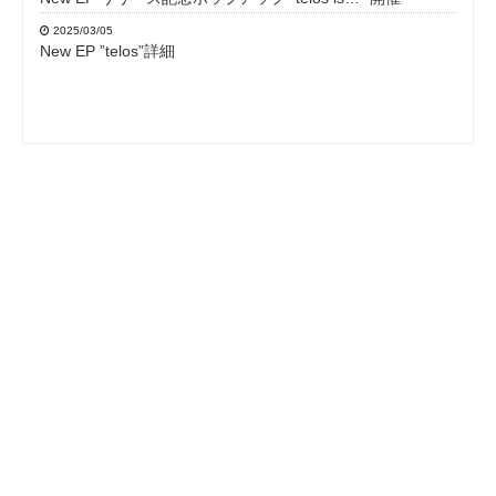
2025/03/05
New EP ”telos”詳細
Copyright© JIGDRESS , 2026 All Rights Reserved.